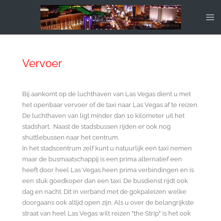
Ga
direct
naar
de
hoofdinhoud
Vervoer
Bij aankomt op de luchthaven van Las Vegas dient u met
het openbaar vervoer of de taxi naar Las Vegas af te reizen.
De luchthaven van ligt minder dan 10 kilometer uit het
stadshart. Naast de stadsbussen rijden er ook nog
shuttlebussen naar het centrum.
In het stadscentrum zelf kunt u natuurlijk een taxi nemen
maar de busmaatschappij is een prima alternatief een
heeft door heel Las Vegas heen prima verbindingen en is
een stuk goedkoper dan een taxi. De busdienst rijdt ook
dag en nacht. Dit in verband met de gokpaleizen welke
doorgaans ook altijd open zijn. Als u over de belangrijkste
straat van heel Las Vegas wilt reizen "the Strip" is het ook