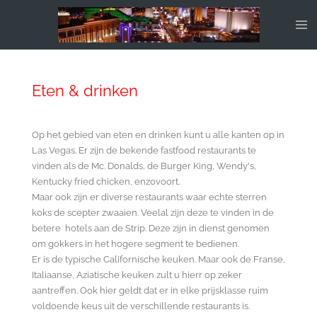
Ga
direct
naar
de
hoofdinhoud
Eten & drinken
Op het gebied van eten en drinken kunt u alle kanten op in
Las Vegas. Er zijn de bekende fastfood restaurants te
vinden als de Mc. Donalds, de Burger King, Wendy's,
Kentucky fried chicken, enzovoort.
Maar ook zijn er diverse restaurants waar echte sterren
koks de scepter zwaaien. Veelal zijn deze te vinden in de
betere hotels aan de Strip. Deze zijn in dienst genomen
om gokkers in het hogere segment te bedienen.
Er is de typische Californische keuken. Maar ook de Franse,
Italiaanse, Aziatische keuken zult u hierr op zeker
aantreffen. Ook hier geldt dat er in elke prijsklasse ruim
voldoende keus uit de verschillende restaurants is.